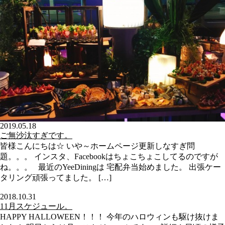
2019.05.18
ご無沙汰すぎです。
皆様こんにちは☆ いや～ホームページ更新しなすぎ問
題。。。 インスタ、Facebookはちょこちょこしてるのですが
ね。。。 最近のYeeDiningは 宅配弁当始めました。 出張ケー
タリング頑張ってました。 […]
2018.10.31
11月スケジュール。
HAPPY HALLOWEEN！！！ 今年のハロウィンも駆け抜けま