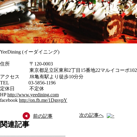
YeeDining (イーダイニング)
住所 〒120-0003
東京都足立区東和2丁目15番地22マルイコーポ102
アクセス JR亀有駅より徒歩10分分
TEL 03-5856-1196
定休日 不定休
HP
http://www.yeedining.com
facebook
http://on.fb.me/1DgsypY
次の記事へ
前の記事
関連記事