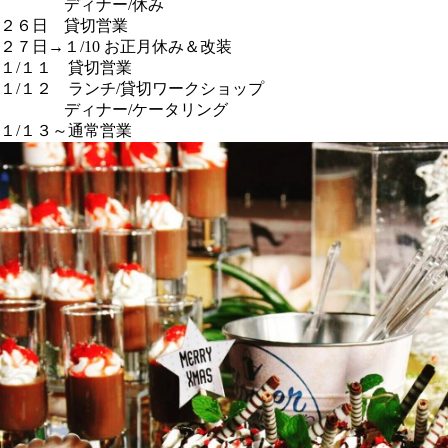
ディナー/休み
２６日 貸切営業
２７日→１/10 お正月休み＆改装
１/１１ 貸切営業
１/１２ ランチ/貸切ワークショップ
ディナー/ケータリング
１/１３～通常営業