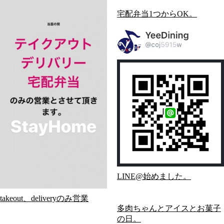
宅配弁当1つからOK。
LINE@始めました。
takeout、deliveryのみ営業
多肉ちゃんとアイスとお菓子
の日。