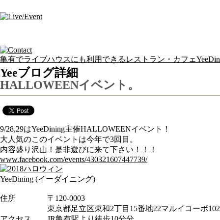
亀有でライブハウスにも利用できるレストラン・カフェYeeDinin
Yeeブログ詳細
HALLOWEENイベント。
9/28,29はYeeDining主催HALLOWEENイベント！
大人気のこのイベントは今年で3回目。
内容盛り沢山！是非遊びに来て下さい！！！
www.facebook.com/events/430321607447739/
YeeDining (イーダイニング)
住所 〒120-0003
東京都足立区東和2丁目15番地22マルイコーポ102
アクセス JR亀有駅より徒歩10分分