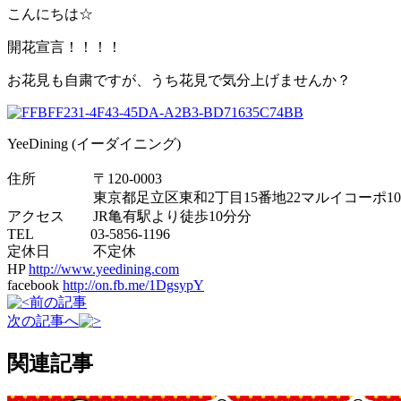
こんにちは☆
開花宣言！！！！
お花見も自粛ですが、うち花見で気分上げませんか？
YeeDining (イーダイニング)
住所 〒120-0003
東京都足立区東和2丁目15番地22マルイコーポ10
アクセス JR亀有駅より徒歩10分分
TEL 03-5856-1196
定休日 不定休
HP
http://www.yeedining.com
facebook
http://on.fb.me/1DgsypY
前の記事
次の記事へ
関連記事