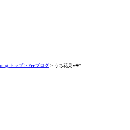
ng トップ >
Yeeブログ
> うち花見٭❀*