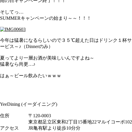
雨の日キャンペーン終了！！！
そしてっ…
SUMMERキャンペーンの始まり～～！！！
今年は猛暑になるらしいので３５℃超えた日はドリンク１杯サ
ービス～♪（Dinnerのみ）
夏ってより一層お酒が美味しいんですよね～
猛暑なら尚更…♪
はぁ～ビール飲みたいｗｗｗ
YeeDining (イーダイニング)
住所 〒120-0003
東京都足立区東和2丁目15番地22マルイコーポ102
アクセス JR亀有駅より徒歩10分分