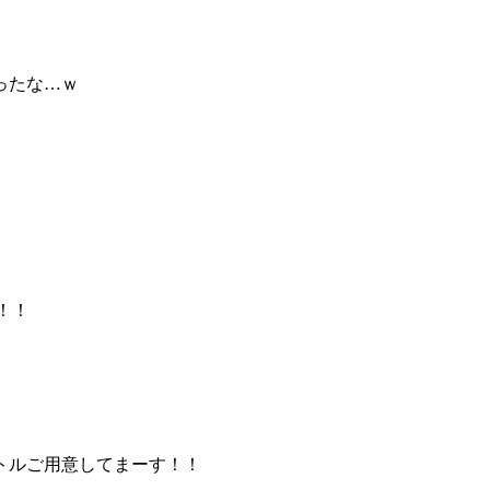
ったな…ｗ
！！
トルご用意してまーす！！