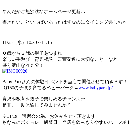
なんだかご無沙汰なホームページ更新…
書きたいこといっぱいあったはずなのにタイミング逃しちゃ
11/25（水）10:30～11:15
０歳から３歳の親子あつまれ
楽しい手遊び 育児相談 言葉発達に大切なこと など
盛り沢山な４５分！！
Baby Parkさんの体験イベントを当店で開催させて頂きます！
IQ150の子供を育てるベビーパーク→
www.babypark.jp/
育児や教育を親子で楽しめるチャンス☆
是非、一度体験してみませんか？
※11/19 講習会の為、お休みさせて頂きます。
ちなみにボジョレー解禁日！当店も飲みきりやすいハーフボ