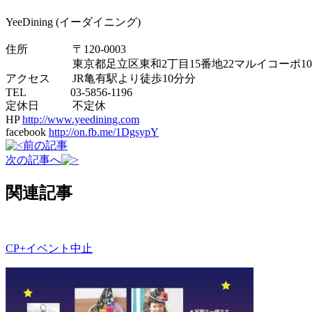
YeeDining (イーダイニング)
住所 〒120-0003
東京都足立区東和2丁目15番地22マルイコーポ10
アクセス JR亀有駅より徒歩10分分
TEL 03-5856-1196
定休日 不定休
HP
http://www.yeedining.com
facebook
http://on.fb.me/1DgsypY
前の記事
次の記事へ
関連記事
CP+イベント中止